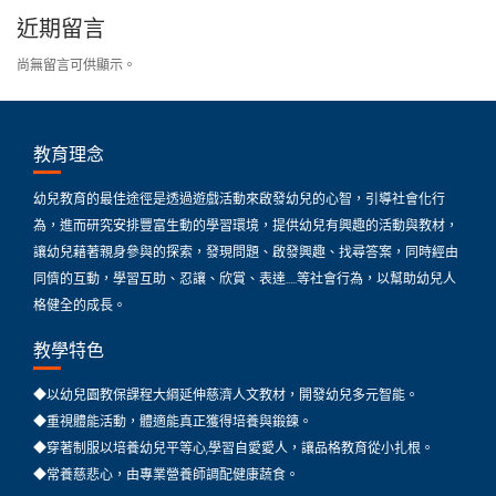
近期留言
尚無留言可供顯示。
教育理念
幼兒教育的最佳途徑是透過遊戲活動來啟發幼兒的心智，引導社會化行
為，進而研究安排豐富生動的學習環境，提供幼兒有興趣的活動與教材，
讓幼兒藉著親身參與的探索，發現問題、啟發興趣、找尋答案，同時經由
同儕的互動，學習互助、忍讓、欣賞、表達…..等社會行為，以幫助幼兒人
格健全的成長。
教學特色
◆以幼兒園教保課程大綱延伸慈濟人文教材，開發幼兒多元智能。
◆重視體能活動，體適能真正獲得培養與鍛鍊。
◆穿著制服以培養幼兒平等心,學習自愛愛人，讓品格教育從小扎根。
◆常養慈悲心，由專業營養師調配健康蔬食。