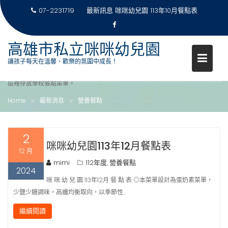
07-2231719
最新訊息
咪咪幼兒園 113年10月餐點表
Skip
高雄市私立咪咪幼兒園
to
分類:
營養餐點
讓孩子每天在溫馨、歡樂的氛圍中成長！
content
這裡存放學校餐點菜單。
Home
最新消息
營養餐點
2
咪咪幼兒園113年12月餐點表
12 月
mimi
112年度
營養餐點
,
2024
咪 咪 幼 兒 園 113年12月 餐 點 表 ◎本菜單設計為蛋奶素菜單，
少鹽少糖調味，高纖均衡取向，以季節性…
繼續閱讀