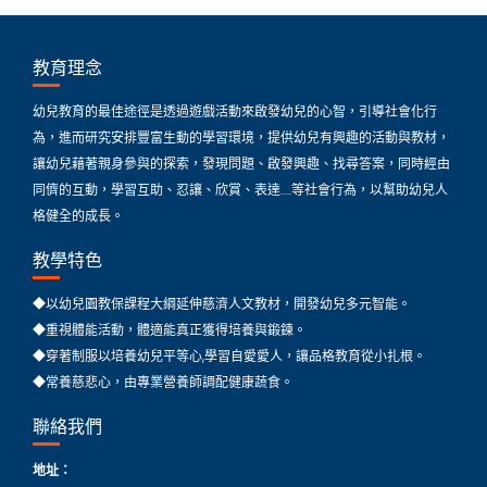
教育理念
幼兒教育的最佳途徑是透過遊戲活動來啟發幼兒的心智，引導社會化行
為，進而研究安排豐富生動的學習環境，提供幼兒有興趣的活動與教材，
讓幼兒藉著親身參與的探索，發現問題、啟發興趣、找尋答案，同時經由
同儕的互動，學習互助、忍讓、欣賞、表達…..等社會行為，以幫助幼兒人
格健全的成長。
教學特色
◆以幼兒園教保課程大綱延伸慈濟人文教材，開發幼兒多元智能。
◆重視體能活動，體適能真正獲得培養與鍛鍊。
◆穿著制服以培養幼兒平等心,學習自愛愛人，讓品格教育從小扎根。
◆常養慈悲心，由專業營養師調配健康蔬食。
聯絡我們
地址：