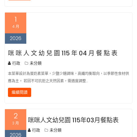
1
4 月
2026
咪 咪 人 文 幼 兒 園 115 年 04 月 餐 點 表
行政
未分類
本菜單設計為蛋奶素菜單，少鹽少糖調味，高纖均衡取向，以季節性食材供
應為主。 若因不可抗拒之天然因素，需適度調整…
繼續閱讀
2
咪咪人文幼兒園 115年03月餐點表
3 月
行政
未分類
2026