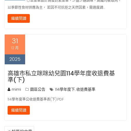
◎本菜單設計為蛋奶素菜單，少鹽少糖調味，高纖均衡取向，
以季節性食材供應為主， 若因不可抗拒之天然因素，需適度調…
繼續閱讀
31
12 月
2025
高雄市私立咪咪幼兒園114學年度收退費基
準(下)
mimi
園區公告
114學年度下
收退費基準
,
114學年度準公收退費基準表(下).PDF
繼續閱讀
文