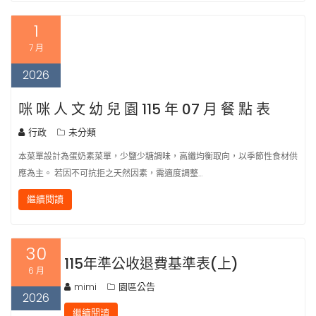
1
7 月
2026
咪 咪 人 文 幼 兒 園 115 年 07 月 餐 點 表
行政
未分類
本菜單設計為蛋奶素菜單，少鹽少糖調味，高纖均衡取向，以季節性食材供
應為主。 若因不可抗拒之天然因素，需適度調整…
繼續閱讀
30
115年準公收退費基準表(上)
6 月
mimi
園區公告
2026
繼續閱讀