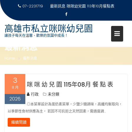
07-2231719
最新訊息
咪咪幼兒園 113年10月餐點表
Skip
高雄市私立咪咪幼兒園
to
讓孩子每天在溫馨、歡樂的氛圍中成長！
content
最新消息
Home
最新消息
3
咪 咪 幼 兒 園 115年08月 餐 點 表
8 月
行政
未分類
2026
◎本菜單設計為蛋奶素菜單，少鹽少糖調味，高纖均衡取向，
以季節性食材供應為主， 若因不可抗拒之天然因素，需適度調…
繼續閱讀