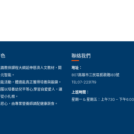
特色
聯絡我們
兒園教保課程大綱延伸慈濟人文教材，開
地址：
多元智能。
807高雄市三民區凱歌路183號
體能活動，體適能真正獲得培養與鍛鍊。
TEL:07-2231719
制服以培養幼兒平等心,學習自愛愛人，讓
上班時間：
育從小扎根。
星期一 & 星期五：上午7:30 – 下午6:00
慈悲心，由專業營養師調配健康蔬食。