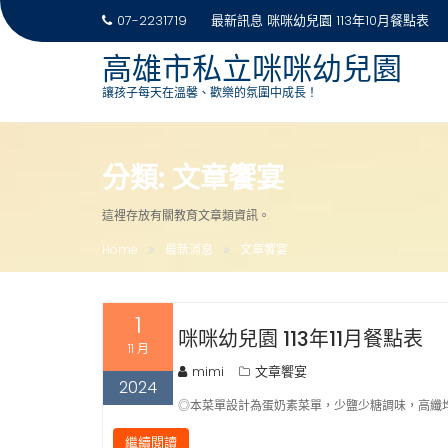
07-2231719
最新訊息
咪咪幼兒園 113年10月餐點表
高雄市私立咪咪幼兒園
讓孩子每天在溫馨、歡樂的氛圍中成長！
Skip
to
分類:
文章饗宴
content
這裡存放有關教育文章類資訊。
Home
最新消息
文章饗宴
1
咪咪幼兒園 113年11月餐點表
11 月
mimi
文章饗宴
2024
◎本菜單設計為蛋奶素菜單，少鹽少糖調味，高纖均
繼續閱讀