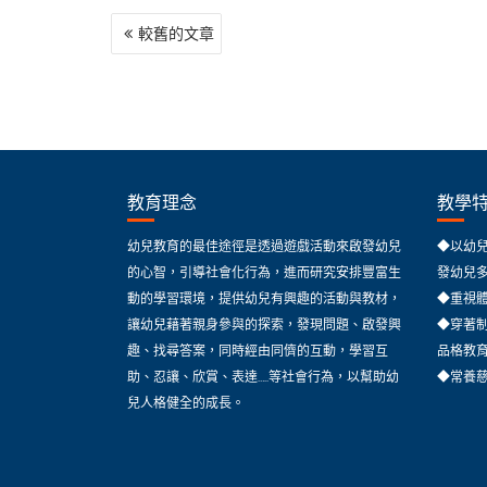
文
較舊的文章
章
導
覽
教育理念
教學
幼兒教育的最佳途徑是透過遊戲活動來啟發幼兒
◆以幼
的心智，引導社會化行為，進而研究安排豐富生
發幼兒
動的學習環境，提供幼兒有興趣的活動與教材，
◆重視
讓幼兒藉著親身參與的探索，發現問題、啟發興
◆穿著
趣、找尋答案，同時經由同儕的互動，學習互
品格教
助、忍讓、欣賞、表達…..等社會行為，以幫助幼
◆常養
兒人格健全的成長。