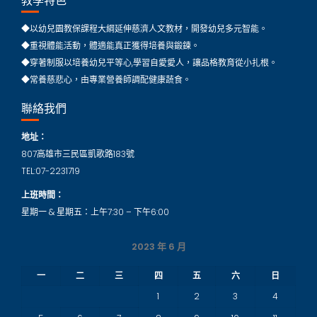
教學特色
◆以幼兒園教保課程大綱延伸慈濟人文教材，開發幼兒多元智能。
◆重視體能活動，體適能真正獲得培養與鍛鍊。
◆穿著制服以培養幼兒平等心,學習自愛愛人，讓品格教育從小扎根。
◆常養慈悲心，由專業營養師調配健康蔬食。
聯絡我們
地址：
807高雄市三民區凱歌路183號
TEL:07-2231719
上班時間：
星期一 & 星期五：上午7:30 – 下午6:00
2023 年 6 月
一
二
三
四
五
六
日
1
2
3
4