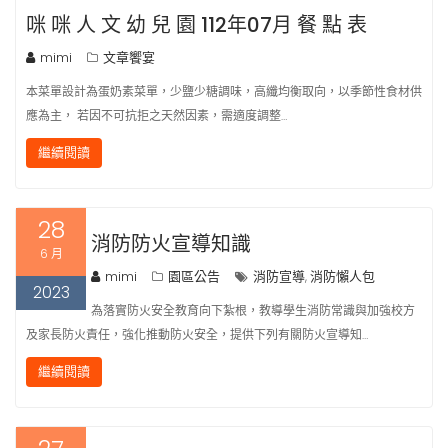
咪 咪 人 文 幼 兒 園 112年07月 餐 點 表
mimi
文章饗宴
本菜單設計為蛋奶素菜單，少鹽少糖調味，高纖均衡取向，以季節性食材供
應為主， 若因不可抗拒之天然因素，需適度調整…
繼續閱讀
28
消防防火宣導知識
6 月
mimi
園區公告
消防宣導
消防懶人包
,
2023
為落實防火安全教育向下紮根，教導學生消防常識與加強校方
及家長防火責任，強化推動防火安全，提供下列有關防火宣導知…
繼續閱讀