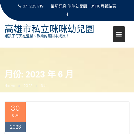
07-2231719
最新訊息
咪咪幼兒園 113年10月餐點表
高雄市私立咪咪幼兒園
讓孩子每天在溫馨、歡樂的氛圍中成長！
Skip
to
content
月份:
2023 年 6 月
Home
2023
6 月
30
6 月
2023