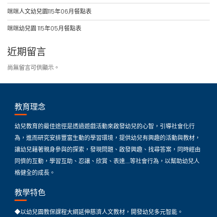
咪咪人文幼兒園115年06月餐點表
咪咪幼兒園 115年05月餐點表
近期留言
尚無留言可供顯示。
教育理念
幼兒教育的最佳途徑是透過遊戲活動來啟發幼兒的心智，引導社會化行
為，進而研究安排豐富生動的學習環境，提供幼兒有興趣的活動與教材，
讓幼兒藉著親身參與的探索，發現問題、啟發興趣、找尋答案，同時經由
同儕的互動，學習互助、忍讓、欣賞、表達…..等社會行為，以幫助幼兒人
格健全的成長。
教學特色
◆以幼兒園教保課程大綱延伸慈濟人文教材，開發幼兒多元智能。