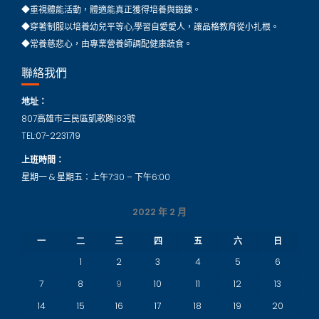
◆重視體能活動，體適能真正獲得培養與鍛鍊。
◆穿著制服以培養幼兒平等心,學習自愛愛人，讓品格教育從小扎根。
◆常養慈悲心，由專業營養師調配健康蔬食。
聯絡我們
地址：
807高雄市三民區凱歌路183號
TEL:07-2231719
上班時間：
星期一 & 星期五：上午7:30 – 下午6:00
2022 年 2 月
一
二
三
四
五
六
日
1
2
3
4
5
6
7
8
9
10
11
12
13
14
15
16
17
18
19
20