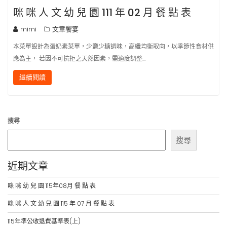
咪 咪 人 文 幼 兒 園 111 年 02 月 餐 點 表
mimi
文章饗宴
本菜單設計為蛋奶素菜單，少鹽少糖調味，高纖均衡取向，以季節性食材供
應為主， 若因不可抗拒之天然因素，需適度調整…
繼續閱讀
搜尋
搜尋
近期文章
咪 咪 幼 兒 園 115年08月 餐 點 表
咪 咪 人 文 幼 兒 園 115 年 07 月 餐 點 表
115年準公收退費基準表(上)