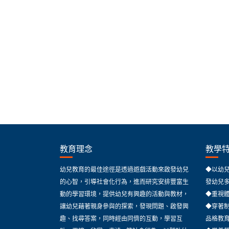
教育理念
教學
幼兒教育的最佳途徑是透過遊戲活動來啟發幼兒
◆以幼
的心智，引導社會化行為，進而研究安排豐富生
發幼兒
動的學習環境，提供幼兒有興趣的活動與教材，
◆重視
讓幼兒藉著親身參與的探索，發現問題、啟發興
◆穿著
趣、找尋答案，同時經由同儕的互動，學習互
品格教