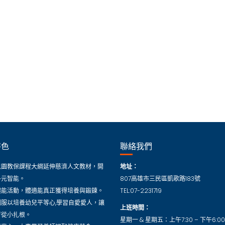
特色
聯絡我們
兒園教保課程大綱延伸慈濟人文教材，開
地址：
多元智能。
807高雄市三民區凱歌路183號
體能活動，體適能真正獲得培養與鍛鍊。
TEL:07-2231719
制服以培養幼兒平等心,學習自愛愛人，讓
上班時間：
育從小扎根。
星期一 & 星期五：上午7:30 – 下午6:00