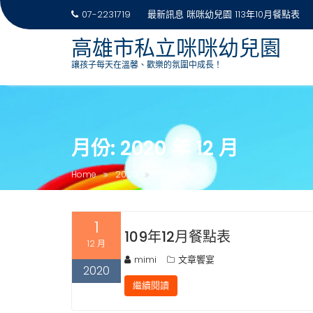
07-2231719
最新訊息
咪咪幼兒園 113年10月餐點表
高雄市私立咪咪幼兒園
讓孩子每天在溫馨、歡樂的氛圍中成長！
Skip
to
content
月份:
2020 年 12 月
Home
2020
12 月
1
109年12月餐點表
12 月
mimi
文章饗宴
2020
繼續閱讀