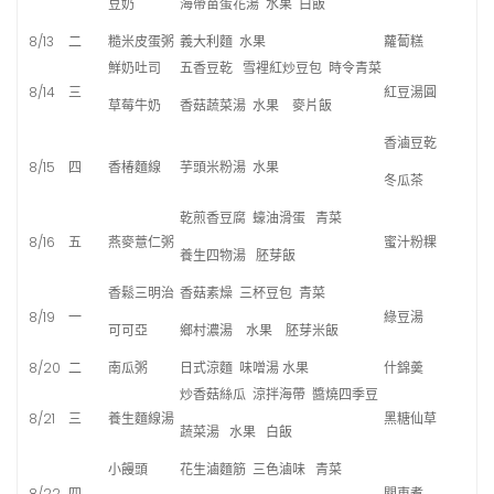
豆奶
海帶苗蛋花湯 水果 白飯
8/13
二
糙米皮蛋粥
義大利麵 水果
蘿蔔糕
鮮奶吐司
五香豆乾 雪裡紅炒豆包 時令青菜
8/14
三
紅豆湯圓
草莓牛奶
香菇蔬菜湯 水果 麥片飯
香滷豆乾
8/15
四
香椿麵線
芋頭米粉湯 水果
冬瓜茶
乾煎香豆腐 蠔油滑蛋 青菜
8/16
五
燕麥薏仁粥
蜜汁粉粿
養生四物湯 胚芽飯
香鬆三明治
香菇素燥 三杯豆包 青菜
8/19
一
綠豆湯
可可亞
鄉村濃湯 水果 胚芽米飯
8/20
二
南瓜粥
日式涼麵 味噌湯 水果
什錦羮
炒香菇絲瓜 涼拌海帶 醬燒四季豆
8/21
三
養生麵線湯
黑糖仙草
蔬菜湯 水果 白飯
小饅頭
花生滷麵筋 三色滷味 青菜
8/22
四
關東煮