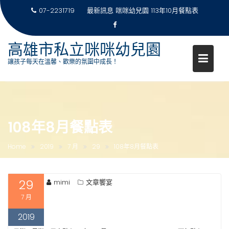
07-2231719
最新訊息
咪咪幼兒園 113年10月餐點表
高雄市私立咪咪幼兒園
讓孩子每天在溫馨、歡樂的氛圍中成長！
Skip
to
content
108年8月餐點表
Home
2019
7 月
29
108年8月餐點表
29
mimi
文章饗宴
7 月
2019