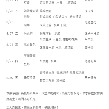
豆漿
紅棗冬瓜湯 水果 胚芽飯
8/23
五
海帶糙米粥
鍋燒意麵
冬瓜凍
煎餃
紅燒車輪 白菜煨豆皮 時令蔬菜
8/26
一
焦糖豆花
阿華田
大黃瓜湯 水果 白飯
8/27
二
廣東粥
咖哩燴飯 水果
蓮子木耳湯
紅燒香菇 三色蛋 香椿炒酸菜
茶葉蛋
8/28
三
冰火餐包
蓮藕養生湯 水果 胚芽飯
酸梅湯
芋頭饅頭
8/29
四
紅燒麵 水果
黑糖粉圓
豆奶
香椿滷百頁 香菇炒絲 紅蘿蔔炒蛋
8/30
五
綠豆稀飯
玉米濃湯
蔬菜昆布湯 糙米飯
本菜單設計為蛋奶素菜單，少鹽少糖調味，高纖均衡取向，以季節性食材供
應為主，若因不可抗拒
之天然因素，需適度調整時，敬請見諒！