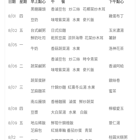
日期
星期
早上點心
午 餐
下午點心
黑糖饅頭
香滷豆包 炒三絲 花椰菜炒木耳
8/01
四
雞蛋布丁
豆奶
味噌紫菜湯 水果 麥片飯
8/02
五
台式鹹粥
日式拉麵
玉米濃湯
鮮奶吐司
乾煎豆腐 涼拌海帶 花菜炒木耳
薯餅
8/05
一
牛奶
香菇蔬菜湯 水果
洛神花茶
香滷豆包 炒三絲 時令青菜
8/06
二
蔬菜鹹粥
香滷阿給
味噌紫菜湯 水果 麥片飯
蔬菜蛋餅
銀絲卷
8/07
三
什錦炒麵 紅棗冬瓜湯 水果
芝麻麵茶
蜜茶
南瓜饅頭
香椿麵腸 滷蛋 鮮炒蔬菜
8/08
四
檸檬愛玉
豆漿
大白菜湯 水果 白飯
8/09
五
地瓜稀飯
鮮筍什錦燴飯
薏仁湯
芝麻包
紅燒車輪 番茄炒蛋 青菜
8/12
一
桂圓米糕粥