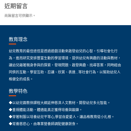
近期留言
尚無留言可供顯示。
教育理念
幼兒教育的最佳途徑是透過遊戲活動來啟發幼兒的心智，引導社會化行
為，進而研究安排豐富生動的學習環境，提供幼兒有興趣的活動與教材，
讓幼兒藉著親身參與的探索，發現問題、啟發興趣、找尋答案，同時經由
同儕的互動，學習互助、忍讓、欣賞、表達…..等社會行為，以幫助幼兒人
格健全的成長。
教學特色
◆以幼兒園教保課程大綱延伸慈濟人文教材，開發幼兒多元智能。
◆重視體能活動，體適能真正獲得培養與鍛鍊。
◆穿著制服以培養幼兒平等心,學習自愛愛人，讓品格教育從小扎根。
◆常養慈悲心，由專業營養師調配健康蔬食。