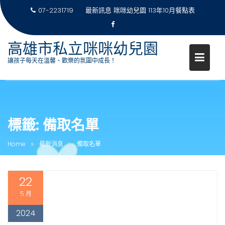
07-2231719
最新訊息
咪咪幼兒園 113年10月餐點表
高雄市私立咪咪幼兒園
讓孩子每天在溫馨、歡樂的氛圍中成長！
Skip
to
content
標籤:
備取名單
Home
最新消息
備取名單
22
5 月
2024