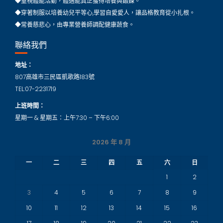
◆重視體能活動，體適能真正獲得培養與鍛鍊。
◆穿著制服以培養幼兒平等心,學習自愛愛人，讓品格教育從小扎根。
◆常養慈悲心，由專業營養師調配健康蔬食。
聯絡我們
地址：
807高雄市三民區凱歌路183號
TEL:07-2231719
上班時間：
星期一 & 星期五：上午7:30 – 下午6:00
2026 年 8 月
一
二
三
四
五
六
日
1
2
3
4
5
6
7
8
9
10
11
12
13
14
15
16