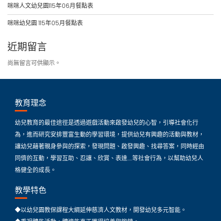
咪咪人文幼兒園115年06月餐點表
咪咪幼兒園 115年05月餐點表
近期留言
尚無留言可供顯示。
教育理念
幼兒教育的最佳途徑是透過遊戲活動來啟發幼兒的心智，引導社會化行
為，進而研究安排豐富生動的學習環境，提供幼兒有興趣的活動與教材，
讓幼兒藉著親身參與的探索，發現問題、啟發興趣、找尋答案，同時經由
同儕的互動，學習互助、忍讓、欣賞、表達…..等社會行為，以幫助幼兒人
格健全的成長。
教學特色
◆以幼兒園教保課程大綱延伸慈濟人文教材，開發幼兒多元智能。