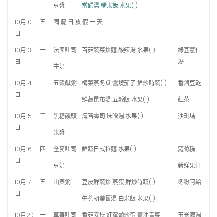
豆漿
當歸湯 糙米飯 水果( )
10月10
五
國 慶 日 放 假 一 天
日
10月13
一
法國吐司
百菇蔬菜炒麵 酸辣湯 水果( )
綠豆薏仁
日
湯
牛奶
10月14
二
五穀鹹粥
梅菜蒸冬瓜 醬燒茄子 鮮炒時蔬( )
香滷豆乾
日
鮮蔬昆布湯 五穀飯 水果( )
紅茶
10月15
三
黑糖饅頭
海苔壽司 味噌湯 水果( )
沙琪瑪
日
米漿
10月16
四
全麥吐司
鮮蔬日式拉麵 水果( )
蘿蔔糕
日
豆奶
新鮮果汁
10月17
五
山藥粥
豆皮鮮蔬炒 蒸蛋 鮮炒時蔬( )
冬粉阿給
日
牛蒡胡蘿蔔湯 白米飯 水果( )
10月20
一
草莓吐司
香菇素燥 紅蘿蔔炒蛋 蠔油青菜
玉米濃湯