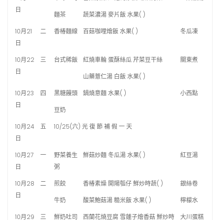
日
麵茶
蔬菜濃湯 麥片飯 水果( )
10月21
二
香椿麵線
百菇咖哩燴飯 水果( )
冬瓜凍
日
10月22
三
台式稀飯
紅燒車輪 蛋酥絲瓜 芹菜豆干絲
關東煮
日
山藥薏仁湯 白飯 水果( )
10月23
四
黑糖饅頭
鍋燒意麵 水果( )
小西點
日
豆奶
10月24
五
10/25(六) 光 復 節 補 假 一 天
日
10月27
一
野菜養生
鮮菇炒麵 冬瓜湯 水果( )
紅豆湯
日
粥
10月28
二
煎餃
香椿素燥 開陽瓠仔 鮮炒時蔬( )
銀絲卷
日
牛奶
酸菜鮑菇湯 糙米飯 水果( )
檸檬水
10月29
三
鮮奶吐司
西蘭花燒豆腐 雪蓮子燴香菇 鮮炒時
大川蛋糕