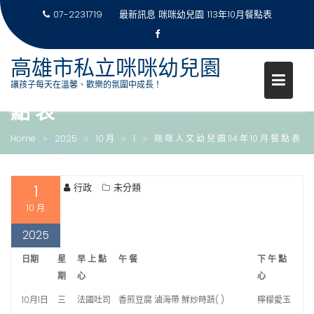
07-2231719
最新訊息
咪咪幼兒園 113年10月餐點表
Skip
高雄市私立咪咪幼兒園
to
咪 咪 人 文 幼 兒 園 114 年 10 月 餐
讓孩子每天在溫馨、歡樂的氛圍中成長！
content
點 表
Home
2025
10 月
1
咪 咪 人 文 幼 兒 園 114 年 10 月 餐 點 表
1
行政
未分類
10 月
2025
日期
星
早 上 點
午 餐
下 午 點
期
心
心
10月1日
三
法國吐司
香煎豆腐 滷海帶 鮮炒時蔬( )
檸檬愛玉