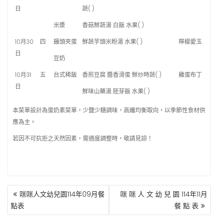
日
蔬( )
米漿
香菇鮮蔬湯 白飯 水果( )
10月30
四
饅頭夾蛋
鮮蔬芋頭米粉湯 水果( )
檸檬愛玉
日
豆奶
10月31
五
台式稀飯
香煎豆腐 醬香滑蛋 鮮炒時蔬( )
雞蛋布丁
日
鮮味山藥湯 胚芽飯 水果( )
本菜單設計為蛋奶素菜單，少鹽少糖調味，高纖均衡取向，以季節性食材供
應為主。
若因不可抗拒之天然因素，需適度調整時，敬請見諒！
文
咪咪人文幼兒園114年09月餐
咪 咪 人 文 幼 兒 園 114年11月
章
點表
餐 點 表
導