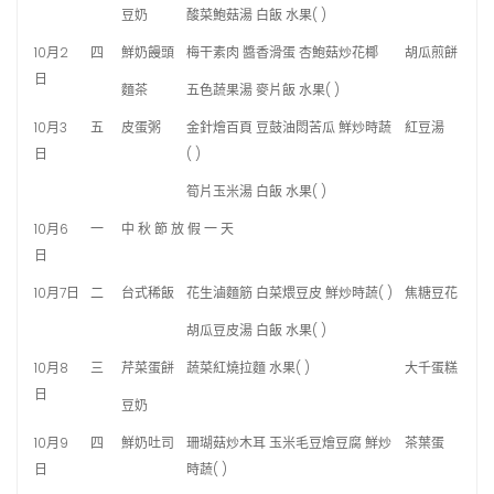
豆奶
酸菜鮑菇湯 白飯 水果( )
10月2
四
鮮奶饅頭
梅干素肉 醬香滑蛋 杏鮑菇炒花椰
胡瓜煎餅
日
麵茶
五色蔬果湯 麥片飯 水果( )
10月3
五
皮蛋粥
金針燴百頁 豆鼓油悶苦瓜 鮮炒時蔬
紅豆湯
日
( )
筍片玉米湯 白飯 水果( )
10月6
一
中 秋 節 放 假 一 天
日
10月7日
二
台式稀飯
花生滷麵筋 白菜煨豆皮 鮮炒時蔬( )
焦糖豆花
胡瓜豆皮湯 白飯 水果( )
10月8
三
芹菜蛋餅
蔬菜紅燒拉麵 水果( )
大千蛋糕
日
豆奶
10月9
四
鮮奶吐司
珊瑚菇炒木耳 玉米毛豆燴豆腐 鮮炒
茶葉蛋
日
時蔬( )