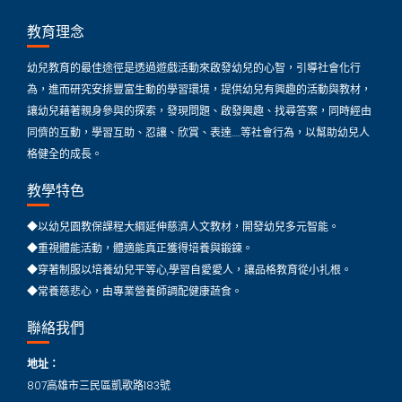
教育理念
幼兒教育的最佳途徑是透過遊戲活動來啟發幼兒的心智，引導社會化行
為，進而研究安排豐富生動的學習環境，提供幼兒有興趣的活動與教材，
讓幼兒藉著親身參與的探索，發現問題、啟發興趣、找尋答案，同時經由
同儕的互動，學習互助、忍讓、欣賞、表達…..等社會行為，以幫助幼兒人
格健全的成長。
教學特色
◆以幼兒園教保課程大綱延伸慈濟人文教材，開發幼兒多元智能。
◆重視體能活動，體適能真正獲得培養與鍛鍊。
◆穿著制服以培養幼兒平等心,學習自愛愛人，讓品格教育從小扎根。
◆常養慈悲心，由專業營養師調配健康蔬食。
聯絡我們
地址：
807高雄市三民區凱歌路183號