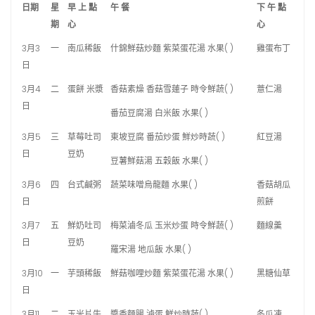
日期
星
早 上 點
午 餐
下 午 點
期
心
心
3月3
一
南瓜稀飯
什錦鮮菇炒麵 紫菜蛋花湯 水果( )
雞蛋布丁
日
3月4
二
蛋餅 米漿
香菇素燥 香菇雪蓮子 時令鮮蔬( )
薏仁湯
日
番茄豆腐湯 白米飯 水果( )
3月5
三
草莓吐司
東坡豆腐 番茄炒蛋 鮮炒時蔬( )
紅豆湯
日
豆奶
豆薯鮮菇湯 五穀飯 水果( )
3月6
四
台式鹹粥
蔬菜味噌烏龍麵 水果( )
香菇胡瓜
日
煎餅
3月7
五
鮮奶吐司
梅菜滷冬瓜 玉米炒蛋 時令鮮蔬( )
麵線羹
日
豆奶
羅宋湯 地瓜飯 水果( )
3月10
一
芋頭稀飯
鮮菇咖哩炒麵 紫菜蛋花湯 水果( )
黑糖仙草
日
3月11
二
玉米片牛
醬香麵腸 滷蛋 鮮炒時蔬( )
冬瓜凍