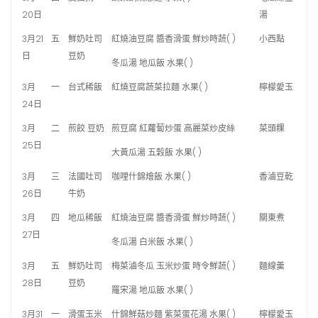
20日
湯
3月21
五
鮮奶吐司
紅燒油豆腐 醬香滑蛋 鮮炒時蔬( )
小西點
日
豆奶
冬瓜湯 地瓜飯 水果( )
3月
一
台式稀飯
紅燒豆腐蔬菜拉麵 水果( )
檸檬愛玉
24日
3月
二
煎餃 豆奶
煎豆腐 紅蘿蔔炒蛋 高麗菜炒皮絲
菜頭粿
25日
大黃瓜湯 五穀飯 水果( )
3月
三
法國吐司
咖哩什錦燴飯 水果( )
香滷豆乾
26日
牛奶
3月
四
地瓜稀飯
紅燒油豆腐 醬香滑蛋 鮮炒時蔬( )
關東煮
27日
冬瓜湯 白米飯 水果( )
3月
五
鮮奶吐司
梅菜滷冬瓜 玉米炒蛋 時令鮮蔬( )
麵線羹
28日
豆奶
羅宋湯 地瓜飯 水果( )
3月31
一
滑蛋玉米
什錦鮮菇炒麵 紫菜蛋花湯 水果( )
檸檬愛玉