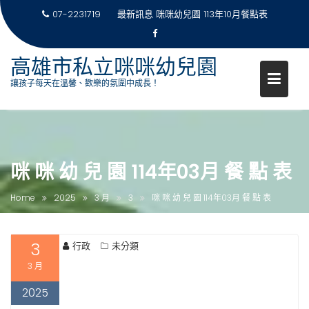
07-2231719
最新訊息
咪咪幼兒園 113年10月餐點表
高雄市私立咪咪幼兒園
讓孩子每天在溫馨、歡樂的氛圍中成長！
Skip
to
content
咪 咪 幼 兒 園 114年03月 餐 點 表
Home
2025
3 月
3
咪 咪 幼 兒 園 114年03月 餐 點 表
3
行政
未分類
3 月
2025