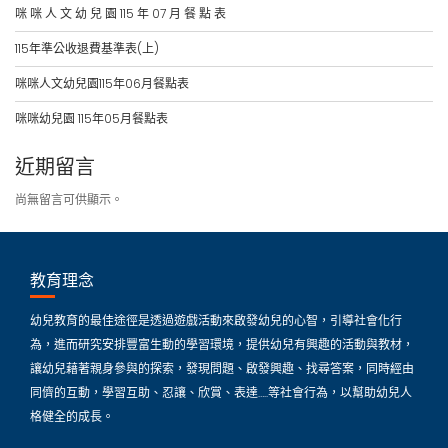
咪 咪 人 文 幼 兒 園 115 年 07 月 餐 點 表
115年準公收退費基準表(上)
咪咪人文幼兒園115年06月餐點表
咪咪幼兒園 115年05月餐點表
近期留言
尚無留言可供顯示。
教育理念
幼兒教育的最佳途徑是透過遊戲活動來啟發幼兒的心智，引導社會化行
為，進而研究安排豐富生動的學習環境，提供幼兒有興趣的活動與教材，
讓幼兒藉著親身參與的探索，發現問題、啟發興趣、找尋答案，同時經由
同儕的互動，學習互助、忍讓、欣賞、表達…..等社會行為，以幫助幼兒人
格健全的成長。