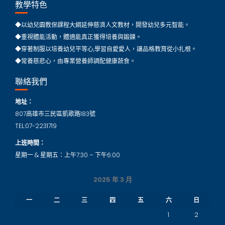
教學特色
◆以幼兒園教保課程大綱延伸慈濟人文教材，開發幼兒多元智能。
◆重視體能活動，體適能真正獲得培養與鍛鍊。
◆穿著制服以培養幼兒平等心,學習自愛愛人，讓品格教育從小扎根。
◆常養慈悲心，由專業營養師調配健康蔬食。
聯絡我們
地址：
807高雄市三民區凱歌路183號
TEL:07-2231719
上班時間：
星期一 & 星期五：上午7:30 – 下午6:00
2025 年 3 月
一
二
三
四
五
六
日
1
2