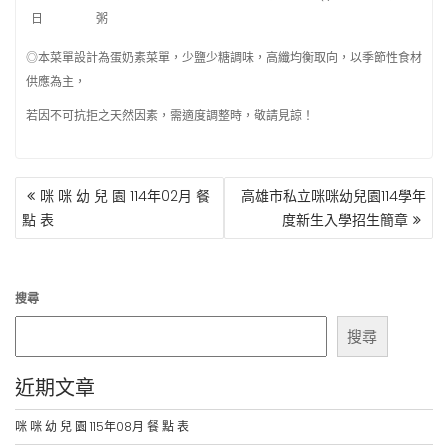
日
粥
◎本菜單設計為蛋奶素菜單，少鹽少糖調味，高纖均衡取向，以季節性食材
供應為主，
若因不可抗拒之天然因素，需適度調整時，敬請見諒！
文
咪 咪 幼 兒 園 114年02月 餐
高雄市私立咪咪幼兒園114學年
章
點 表
度新生入學招生簡章
導
覽
搜尋
搜尋
近期文章
咪 咪 幼 兒 園 115年08月 餐 點 表